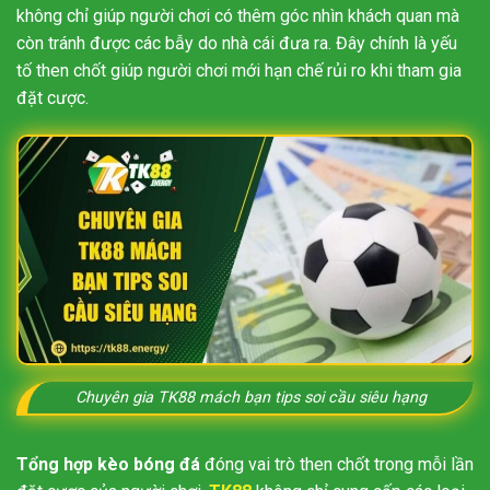
không chỉ giúp người chơi có thêm góc nhìn khách quan mà
còn tránh được các bẫy do nhà cái đưa ra. Đây chính là yếu
tố then chốt giúp người chơi mới hạn chế rủi ro khi tham gia
đặt cược.
Chuyên gia TK88 mách bạn tips soi cầu siêu hạng
Tổng hợp kèo bóng đá
đóng vai trò then chốt trong mỗi lần