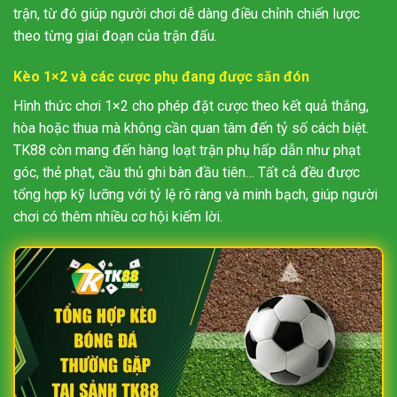
trận, từ đó giúp người chơi dễ dàng điều chỉnh chiến lược
theo từng giai đoạn của trận đấu.
Kèo 1×2 và các cược phụ đang được săn đón
Hình thức chơi 1×2 cho phép đặt cược theo kết quả thắng,
hòa hoặc thua mà không cần quan tâm đến tỷ số cách biệt.
TK88 còn mang đến hàng loạt trận phụ hấp dẫn như phạt
góc, thẻ phạt, cầu thủ ghi bàn đầu tiên… Tất cả đều được
tổng hợp kỹ lưỡng với tỷ lệ rõ ràng và minh bạch, giúp người
chơi có thêm nhiều cơ hội kiếm lời.