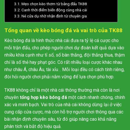
Mẹo chọn kèo thơm từ bảng đấu TK88
Canh thời điểm biến động cùng nhà cái
Né cửa dụ nhờ nhận định từ chuyên gia
Tổng quan về kèo bóng đá và vai trò của TK88
Kèo bóng đá là hình thức nhà cái đưa ra tỷ lệ cá cược cho
mỗi trận đấu, cho phép người chơi dự đoán kết quả dựa vào
nhiều khía cạnh như tỉ số, số bàn thắng, đội thắng thua, thậm
chí là số thẻ hay phạt góc. Có rất nhiều loại cược khác nhau
như châu Á, châu Âu, tài xỉu… Mỗi loại đều có cách tính riêng,
đòi hỏi người chơi phải nắm vững để lựa chọn phù hợp.
TK88 không chỉ là một nhà cái thông thường mà còn là nơi
chuyên
tổng hợp kèo bóng đá
một cách nhanh chóng, chính
xác và minh bạch. Vai trò của nhà cái không dừng lại ở việc
cung cấp cửa cược, mà còn hỗ trợ người chơi thông qua các
bài nhận định chuyên sâu, từ đó giúp nâng cao khả năng
phân tích và bắt độ hiệu quả.