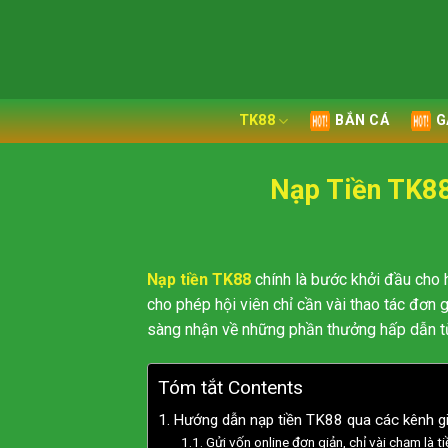
Chuyển
đến
nội
dung
TK88
BẮN CÁ
G
Nạp Tiền TK88
Nạp tiền TK88
chính là bước khởi đầu cho hà
cho phép hội viên chỉ cần vài thao tác đơn 
sàng nhận về những phần thưởng hấp dẫn từ
Tóm tắt Contents
Hướng dẫn nạp tiền TK88 qua các kênh gi
Gửi vốn online đơn giản, chỉ vài chạm là ti