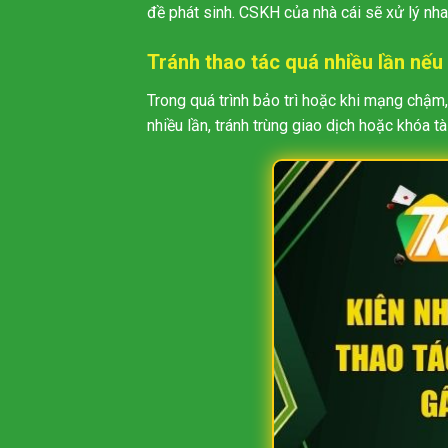
đề phát sinh. CSKH của nhà cái sẽ xử lý n
Tránh thao tác quá nhiều lần nếu
Trong quá trình bảo trì hoặc khi mạng chậm,
nhiều lần, tránh trùng giao dịch hoặc khóa t