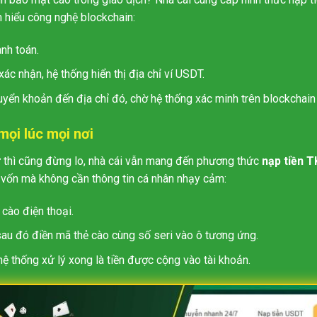
m hiểu công nghệ blockchain:
nh toán.
c nhận, hệ thống hiển thị địa chỉ ví USDT.
uyển khoản đến địa chỉ đó, chờ hệ thống xác minh trên blockchain 
mọi lúc mọi nơi
ử thì cũng đừng lo, nhà cái vẫn mang đến phương thức
nạp tiền 
m vốn mà không cần thông tin cá nhân nhạy cảm:
cào điện thoại.
au đó điền mã thẻ cào cùng số seri vào ô tương ứng.
ệ thống xử lý xong là tiền được cộng vào tài khoản.