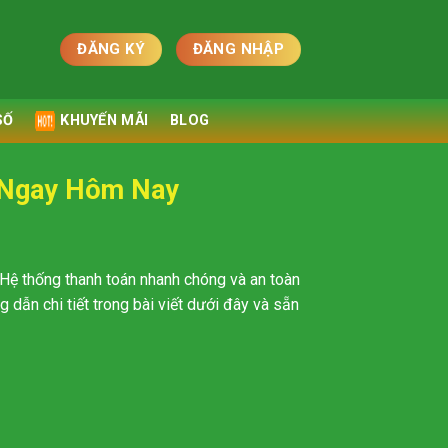
ĐĂNG KÝ
ĐĂNG NHẬP
SỐ
KHUYẾN MÃI
BLOG
c Ngay Hôm Nay
i. Hệ thống thanh toán nhanh chóng và an toàn
 dẫn chi tiết trong bài viết dưới đây và sẵn