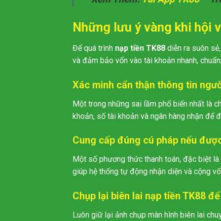
Những lưu ý vàng khi hội 
Để quá trình
nạp tiền TK88
diễn ra suôn sẻ
và đảm bảo vốn vào tài khoản nhanh, chuẩn,
Xác minh cẩn thận thông tin ngườ
Một trong những sai lầm phổ biến nhất là ch
khoản, số tài khoản và ngân hàng nhận để đ
Cung cấp đúng cú pháp nếu được 
Một số phương thức thanh toán, đặc biệt là
giúp hệ thống tự động nhận diện và cộng vố
Chụp lại biên lai nạp tiền TK88 để
Luôn giữ lại ảnh chụp màn hình biên lai chu