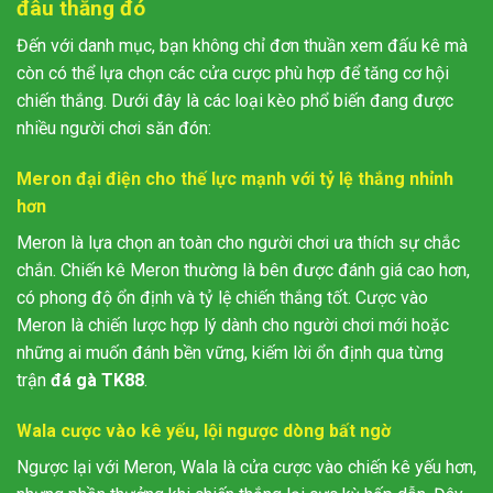
đâu thắng đó
Đến với danh mục, bạn không chỉ đơn thuần xem đấu kê mà
còn có thể lựa chọn các cửa cược phù hợp để tăng cơ hội
chiến thắng. Dưới đây là các loại kèo phổ biến đang được
nhiều người chơi săn đón:
Meron đại điện cho thế lực mạnh với tỷ lệ thắng nhỉnh
hơn
Meron là lựa chọn an toàn cho người chơi ưa thích sự chắc
chắn. Chiến kê Meron thường là bên được đánh giá cao hơn,
có phong độ ổn định và tỷ lệ chiến thắng tốt. Cược vào
Meron là chiến lược hợp lý dành cho người chơi mới hoặc
những ai muốn đánh bền vững, kiếm lời ổn định qua từng
trận
đá gà TK88
.
Wala cược vào kê yếu, lội ngược dòng bất ngờ
Ngược lại với Meron, Wala là cửa cược vào chiến kê yếu hơn,