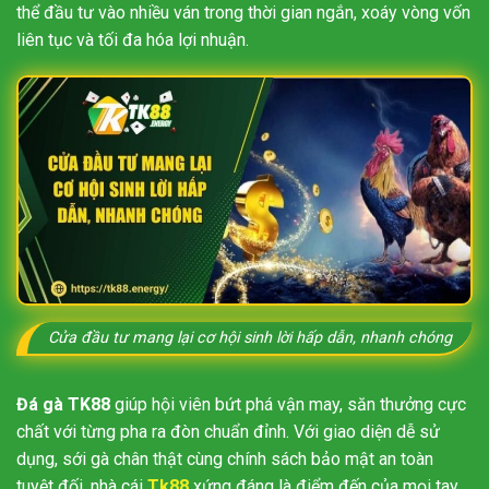
thể đầu tư vào nhiều ván trong thời gian ngắn, xoáy vòng vốn
liên tục và tối đa hóa lợi nhuận.
Cửa đầu tư mang lại cơ hội sinh lời hấp dẫn, nhanh chóng
Đá gà TK88
giúp hội viên bứt phá vận may, săn thưởng cực
chất với từng pha ra đòn chuẩn đỉnh. Với giao diện dễ sử
dụng, sới gà chân thật cùng chính sách bảo mật an toàn
tuyệt đối, nhà cái
Tk88
xứng đáng là điểm đến của mọi tay