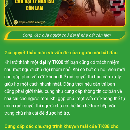
Công việc của người chủ đại lý nhà cái cần làm
Giải quyết thắc mắc và vấn đề của người mới bắt đầu
Khi trở thành một
đại lý TK88
thì bạn cũng có trách nhiệm
như một người chủ đội nhóm nhỏ. Khi có bất cứ hội viên mới
nào gặp phải vấn đề không thể giải quyết thì bạn cần xử lý
giúp họ một cách nhanh nhất. Đồng thời, nếu cần thì bạn
cũng phải giới thiệu cũng như cung cấp thông tin cơ bản về
nhà cái cho người mới. Khi gặp phải một vấn để không thể tự
mình giải quyết thì người chủ có thể liên hệ trực tiếp với
trang chủ nhà cái để được hỗ trợ.
Cung cấp các chương trình khuyến mãi của TK88 cho