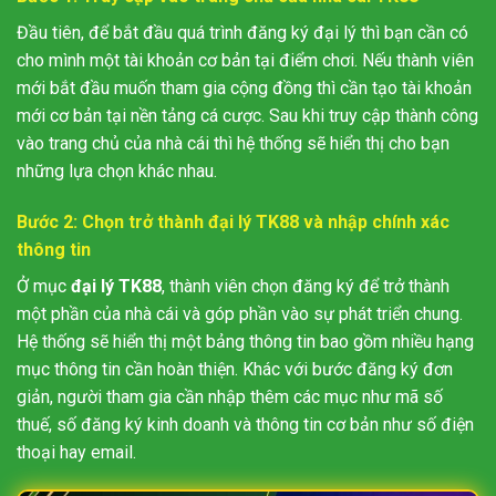
Đầu tiên, để bắt đầu quá trình đăng ký đại lý thì bạn cần có
cho mình một tài khoản cơ bản tại điểm chơi. Nếu thành viên
mới bắt đầu muốn tham gia cộng đồng thì cần tạo tài khoản
mới cơ bản tại nền tảng cá cược. Sau khi truy cập thành công
vào trang chủ của nhà cái thì hệ thống sẽ hiển thị cho bạn
những lựa chọn khác nhau.
Bước 2: Chọn trở thành đại lý TK88 và nhập chính xác
thông tin
Ở mục
đại lý TK88
, thành viên chọn đăng ký để trở thành
một phần của nhà cái và góp phần vào sự phát triển chung.
Hệ thống sẽ hiển thị một bảng thông tin bao gồm nhiều hạng
mục thông tin cần hoàn thiện. Khác với bước đăng ký đơn
giản, người tham gia cần nhập thêm các mục như mã số
thuế, số đăng ký kinh doanh và thông tin cơ bản như số điện
thoại hay email.