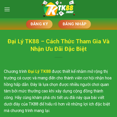
Chuyển
đến
nội
dung
ĐĂNG KÝ
ĐĂNG NHẬP
Đại Lý TK88 – Cách Thức Tham Gia Và
Nhận Ưu Đãi Đặc Biệt
Chương trình
Đại Lý TK88
được thiết kế nhằm mở rộng thị
trường cá cược và mang đến cho thành viên cơ hội nhận hoa
hồng hấp dẫn. Đây là lựa chọn được nhiều người chơi quan
tâm bởi mức thưởng cao khi xây dựng cộng đồng thành
công. Hãy cùng khám phá chi tiết ưu đãi này qua bài viết
dưới đây của TK88 để hiểu rõ hơn về những lợi ích đặc biệt
mà chương trình mang lại.