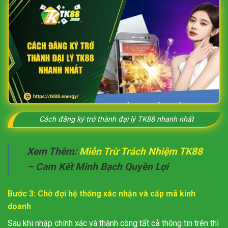
Cách đăng ký trở thành đại lý TK88 nhanh nhất
Xem Thêm:
Miễn Trừ Trách Nhiệm TK88
– Cam Kết Minh Bạch Quyền Lợi
Bước 3: Chờ đợi hệ thống xác nhận và cấp mã kinh
doanh
Sau khi nhập chính xác và thành công tất cả thông tin trên thì