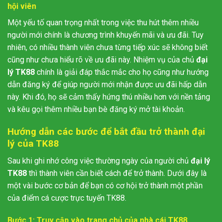
hội viên
Một yếu tố quan trọng nhất trong việc thu hút thêm nhiều
người mới chính là chương trình khuyến mãi và ưu đãi. Tuy
nhiên, có nhiều thành viên chưa từng tiếp xúc sẽ không biết
cũng như chưa hiểu rõ về ưu đãi này. Nhiệm vụ của chủ
đại
lý TK88
chính là giải đáp thắc mắc cho họ cũng như hướng
dẫn đăng ký để giúp người mới nhận được ưu đãi hấp dẫn
này. Khi đó, họ sẽ cảm thấy hứng thú nhiều hơn với nền tảng
và kêu gọi thêm nhiều bạn bè đăng ký mở tài khoản.
Hướng dẫn các bước để bắt đầu trở thành đại
lý của TK88
Sau khi ghi nhớ công việc thường ngày của người chủ
đại lý
TK88
thì thành viên cần biết cách để trở thành. Dưới đây là
một vài bước cơ bản để bạn có cơ hội trở thành một phần
của điểm cá cược trực tuyến TK88.
Bước 1: Truy cập vào trang chủ của nhà cái TK88