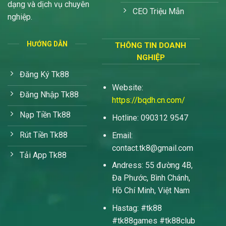
dạng và dịch vụ chuyên
CEO Triệu Mẫn
nghiệp.
HƯỚNG DẪN
THÔNG TIN DOANH
NGHIỆP
Đăng Ký Tk88
Website:
Đăng Nhập Tk88
https://bqdh.cn.com/
Nạp Tiền Tk88
Hotline: 090312 9547
Rút Tiền Tk88
Email:
contact.tk8@gmail.com
Tải App Tk88
Andress: 55 đường 4B,
Đa Phước, Bình Chánh,
Hồ Chí Minh, Việt Nam
Hastag: #tk88
#tk88games #tk88club