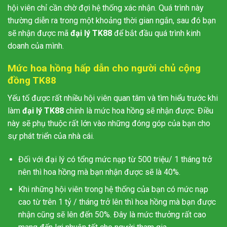
hội viên chỉ cần chờ đợi hệ thống xác nhận. Quá trình này
thường diễn ra trong một khoảng thời gian ngắn, sau đó bạn
sẽ nhận được mã
đại lý TK88
để bắt đầu quá trình kinh
doanh của mình.
Mức hoa hồng hấp dẫn cho người chủ cộng
đồng TK88
Yếu tố được rất nhiều hội viên quan tâm và tìm hiểu trước khi
làm
đại lý TK88
chính là mức hoa hồng sẽ nhận được. Điều
này sẽ phụ thuộc rất lớn vào những đóng góp của bạn cho
sự phát triển của nhà cái.
Đối với đại lý có tổng mức nạp từ 500 triệu/ 1 tháng trở
nên thì hoa hồng mà bạn nhận được sẽ là 40%.
Khi những hội viên trong hệ thống của bạn có mức nạp
cao từ trên 1 tỷ / tháng trở lên thì hoa hồng mà bạn được
nhận cũng sẽ lên đến 50%. Đây là mức thưởng rất cao